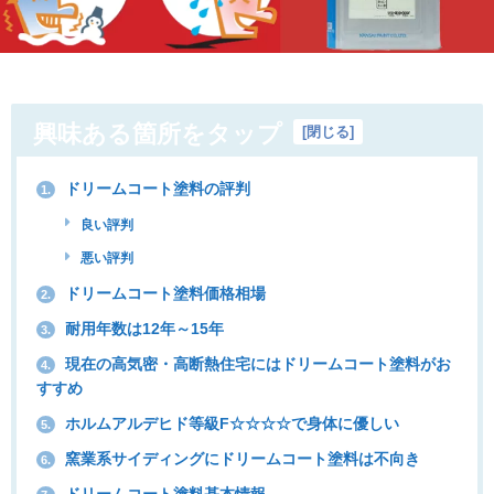
興味ある箇所をタップ
[
閉じる
]
ドリームコート塗料の評判
1.
良い評判
悪い評判
ドリームコート塗料価格相場
2.
耐用年数は12年～15年
3.
現在の高気密・高断熱住宅にはドリームコート塗料がお
4.
すすめ
ホルムアルデヒド等級F☆☆☆☆で身体に優しい
5.
窯業系サイディングにドリームコート塗料は不向き
6.