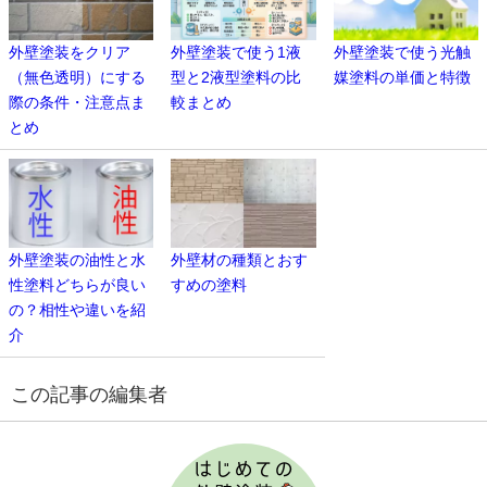
外壁塗装をクリア
外壁塗装で使う1液
外壁塗装で使う光触
（無色透明）にする
型と2液型塗料の比
媒塗料の単価と特徴
際の条件・注意点ま
較まとめ
とめ
外壁塗装の油性と水
外壁材の種類とおす
性塗料どちらが良い
すめの塗料
の？相性や違いを紹
介
この記事の編集者