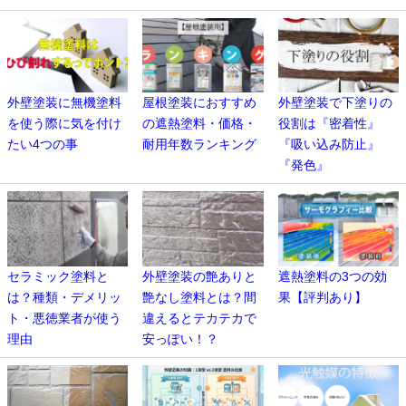
外壁塗装に無機塗料
屋根塗装におすすめ
外壁塗装で下塗りの
を使う際に気を付け
の遮熱塗料・価格・
役割は『密着性』
たい4つの事
耐用年数ランキング
『吸い込み防止』
『発色』
セラミック塗料と
外壁塗装の艶ありと
遮熱塗料の3つの効
は？種類・デメリッ
艶なし塗料とは？間
果【評判あり】
ト・悪徳業者が使う
違えるとテカテカで
理由
安っぽい！？