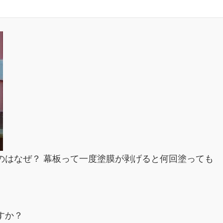
のはなぜ？ 幕板って一度塗膜が剥げると何回塗っても
すか？