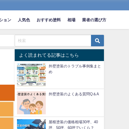
ション
人気色
おすすめ塗料
相場
業者の選び方
よく読まれてる記事はこちら
外壁塗装のトラブル事例集まと
め
外壁塗装のよくある質問Q＆A
屋根塗装の価格相場30坪、40
坪、50坪、60坪でいくら？