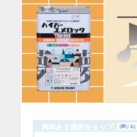
興味ある箇所をタップ
[
閉じる
]