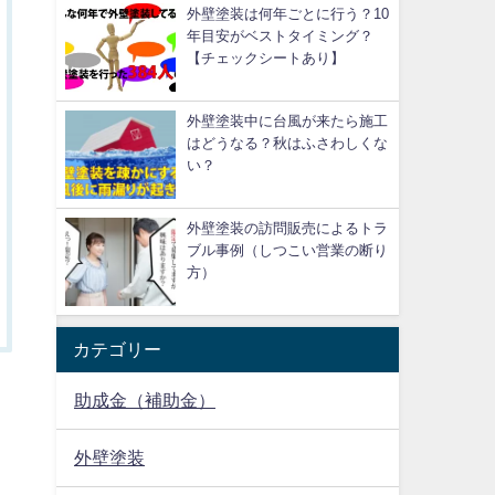
外壁塗装は何年ごとに行う？10
年目安がベストタイミング？
【チェックシートあり】
外壁塗装中に台風が来たら施工
はどうなる？秋はふさわしくな
い？
外壁塗装の訪問販売によるトラ
ブル事例（しつこい営業の断り
方）
カテゴリー
助成金（補助金）
外壁塗装