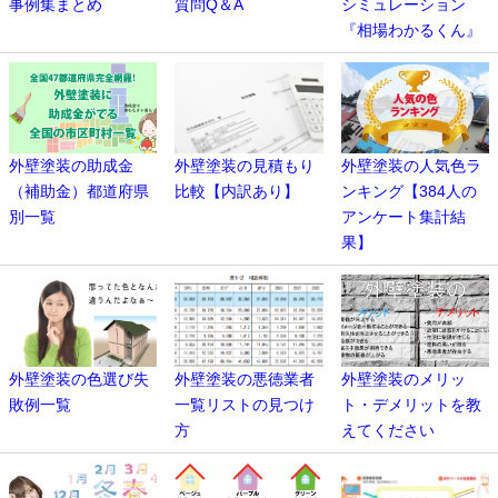
事例集まとめ
質問Q＆A
シミュレーション
『相場わかるくん』
外壁塗装の助成金
外壁塗装の見積もり
外壁塗装の人気色ラ
（補助金）都道府県
比較【内訳あり】
ンキング【384人の
別一覧
アンケート集計結
果】
外壁塗装の色選び失
外壁塗装の悪徳業者
外壁塗装のメリッ
敗例一覧
一覧リストの見つけ
ト・デメリットを教
方
えてください