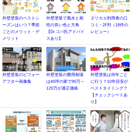
外壁塗装のベストシ
外壁塗装で風水と相
ヌリカエ利用者の口
ーズンはいつ？季節
性の良い色と方角
コミ・評判（18件の
ごとのメリット・デ
【Dr.コパ氏アドバイ
レビュー）
メリット
スあり】
外壁塗装のビフォー
外壁塗装の費用相場
外壁塗装は何年ごと
アフター画像集
は40坪の家で90万～
に行う？10年目安が
120万が適正価格
ベストタイミング？
【チェックシートあ
り】