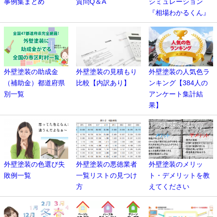
事例集まとめ
質問Q＆A
シミュレーション
『相場わかるくん』
外壁塗装の助成金
外壁塗装の見積もり
外壁塗装の人気色ラ
（補助金）都道府県
比較【内訳あり】
ンキング【384人の
別一覧
アンケート集計結
果】
外壁塗装の色選び失
外壁塗装の悪徳業者
外壁塗装のメリッ
敗例一覧
一覧リストの見つけ
ト・デメリットを教
方
えてください