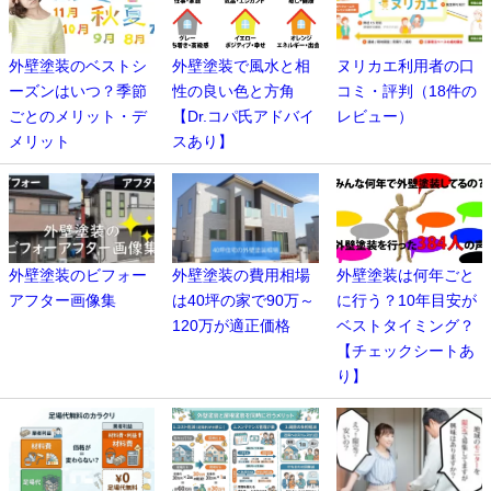
外壁塗装のベストシ
外壁塗装で風水と相
ヌリカエ利用者の口
ーズンはいつ？季節
性の良い色と方角
コミ・評判（18件の
ごとのメリット・デ
【Dr.コパ氏アドバイ
レビュー）
メリット
スあり】
外壁塗装のビフォー
外壁塗装の費用相場
外壁塗装は何年ごと
アフター画像集
は40坪の家で90万～
に行う？10年目安が
120万が適正価格
ベストタイミング？
【チェックシートあ
り】