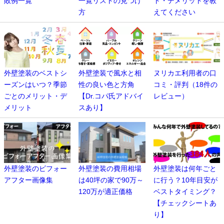
敗例一覧
一覧リストの見つけ
ト・デメリットを教
方
えてください
外壁塗装のベストシ
外壁塗装で風水と相
ヌリカエ利用者の口
ーズンはいつ？季節
性の良い色と方角
コミ・評判（18件の
ごとのメリット・デ
【Dr.コパ氏アドバイ
レビュー）
メリット
スあり】
外壁塗装のビフォー
外壁塗装の費用相場
外壁塗装は何年ごと
アフター画像集
は40坪の家で90万～
に行う？10年目安が
120万が適正価格
ベストタイミング？
【チェックシートあ
り】