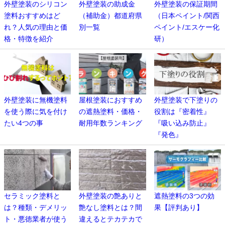
外壁塗装のシリコン
外壁塗装の助成金
外壁塗装の保証期間
塗料おすすめはど
（補助金）都道府県
（日本ペイント/関西
れ？人気の理由と価
別一覧
ペイント/エスケー化
格・特徴を紹介
研）
外壁塗装に無機塗料
屋根塗装におすすめ
外壁塗装で下塗りの
を使う際に気を付け
の遮熱塗料・価格・
役割は『密着性』
たい4つの事
耐用年数ランキング
『吸い込み防止』
『発色』
セラミック塗料と
外壁塗装の艶ありと
遮熱塗料の3つの効
は？種類・デメリッ
艶なし塗料とは？間
果【評判あり】
ト・悪徳業者が使う
違えるとテカテカで