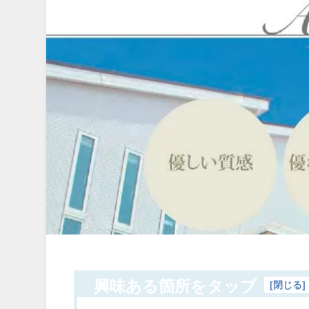
興味ある箇所をタップ
[
閉じる
]