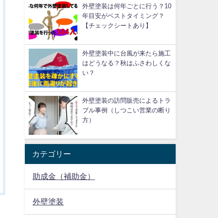
外壁塗装は何年ごとに行う？10
年目安がベストタイミング？
【チェックシートあり】
外壁塗装中に台風が来たら施工
はどうなる？秋はふさわしくな
い？
外壁塗装の訪問販売によるトラ
ブル事例（しつこい営業の断り
方）
カテゴリー
助成金（補助金）
外壁塗装