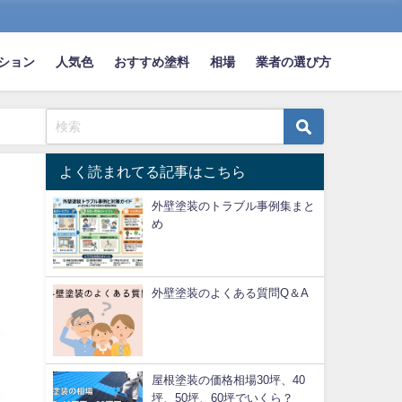
ション
人気色
おすすめ塗料
相場
業者の選び方
よく読まれてる記事はこちら
外壁塗装のトラブル事例集まと
め
外壁塗装のよくある質問Q＆A
屋根塗装の価格相場30坪、40
坪、50坪、60坪でいくら？