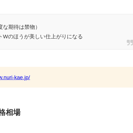
度な期待は禁物）
トWのほうが美しい仕上がりになる
！
w.nuri-kae.jp/
格相場