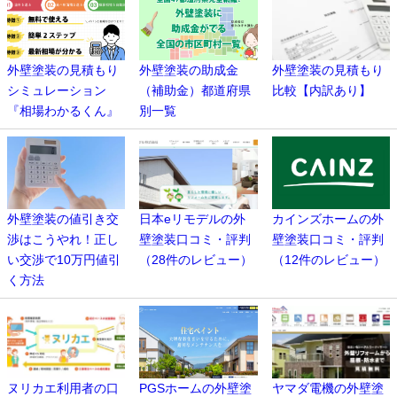
外壁塗装の見積もり
外壁塗装の助成金
外壁塗装の見積もり
シミュレーション
（補助金）都道府県
比較【内訳あり】
『相場わかるくん』
別一覧
外壁塗装の値引き交
日本eリモデルの外
カインズホームの外
渉はこうやれ！正し
壁塗装口コミ・評判
壁塗装口コミ・評判
い交渉で10万円値引
（28件のレビュー）
（12件のレビュー）
く方法
ヌリカエ利用者の口
PGSホームの外壁塗
ヤマダ電機の外壁塗