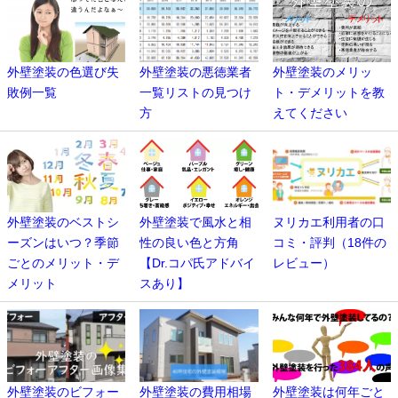
外壁塗装の色選び失
外壁塗装の悪徳業者
外壁塗装のメリッ
敗例一覧
一覧リストの見つけ
ト・デメリットを教
方
えてください
外壁塗装のベストシ
外壁塗装で風水と相
ヌリカエ利用者の口
ーズンはいつ？季節
性の良い色と方角
コミ・評判（18件の
ごとのメリット・デ
【Dr.コパ氏アドバイ
レビュー）
メリット
スあり】
外壁塗装のビフォー
外壁塗装の費用相場
外壁塗装は何年ごと