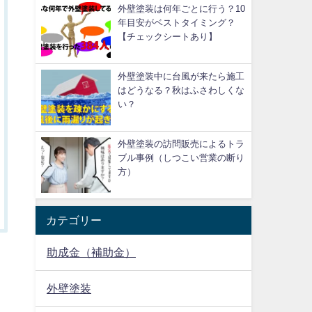
外壁塗装は何年ごとに行う？10
年目安がベストタイミング？
【チェックシートあり】
外壁塗装中に台風が来たら施工
はどうなる？秋はふさわしくな
い？
外壁塗装の訪問販売によるトラ
ブル事例（しつこい営業の断り
方）
カテゴリー
助成金（補助金）
外壁塗装