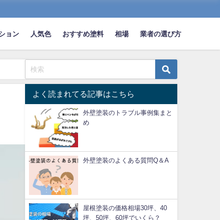
ション
人気色
おすすめ塗料
相場
業者の選び方
よく読まれてる記事はこちら
】
外壁塗装のトラブル事例集まと
め
外壁塗装のよくある質問Q＆A
屋根塗装の価格相場30坪、40
坪、50坪、60坪でいくら？