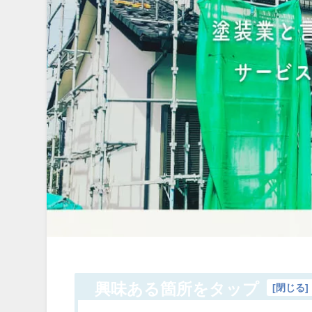
興味ある箇所をタップ
[
閉じる
]