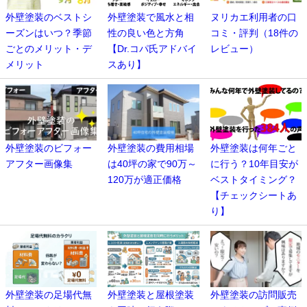
外壁塗装のベストシ
外壁塗装で風水と相
ヌリカエ利用者の口
ーズンはいつ？季節
性の良い色と方角
コミ・評判（18件の
ごとのメリット・デ
【Dr.コパ氏アドバイ
レビュー）
メリット
スあり】
外壁塗装のビフォー
外壁塗装の費用相場
外壁塗装は何年ごと
アフター画像集
は40坪の家で90万～
に行う？10年目安が
120万が適正価格
ベストタイミング？
【チェックシートあ
り】
外壁塗装の足場代無
外壁塗装と屋根塗装
外壁塗装の訪問販売