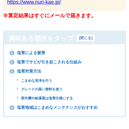
https://www.nuri-kae.jp/
※算定結果はすぐにメールで届きます。
興味ある箇所をタップ
[
閉じる
]
塩害による被害
1.
塩害でサビが引き起こされる仕組み
2.
塩害対策方法
3.
こまめな洗浄を行う
グレードの高い塗料を使う
室外機や給湯器は塩害仕様にする
塩害地域はこまめなメンテナンスがおすすめ
4.