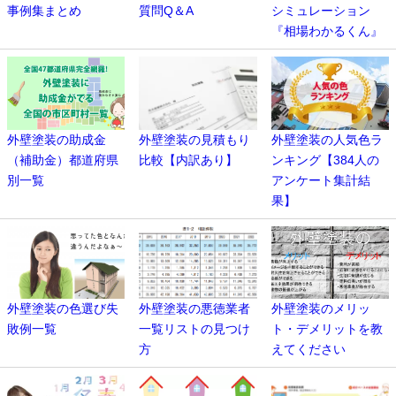
事例集まとめ
質問Q＆A
シミュレーション
『相場わかるくん』
外壁塗装の助成金
外壁塗装の見積もり
外壁塗装の人気色ラ
（補助金）都道府県
比較【内訳あり】
ンキング【384人の
別一覧
アンケート集計結
果】
外壁塗装の色選び失
外壁塗装の悪徳業者
外壁塗装のメリッ
敗例一覧
一覧リストの見つけ
ト・デメリットを教
方
えてください