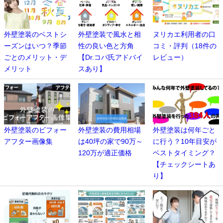
外壁塗装のベストシ
外壁塗装で風水と相
ヌリカエ利用者の口
ーズンはいつ？季節
性の良い色と方角
コミ・評判（18件の
ごとのメリット・デ
【Dr.コパ氏アドバイ
レビュー）
メリット
スあり】
外壁塗装のビフォー
外壁塗装の費用相場
外壁塗装は何年ごと
アフター画像集
は40坪の家で90万～
に行う？10年目安が
120万が適正価格
ベストタイミング？
【チェックシートあ
り】