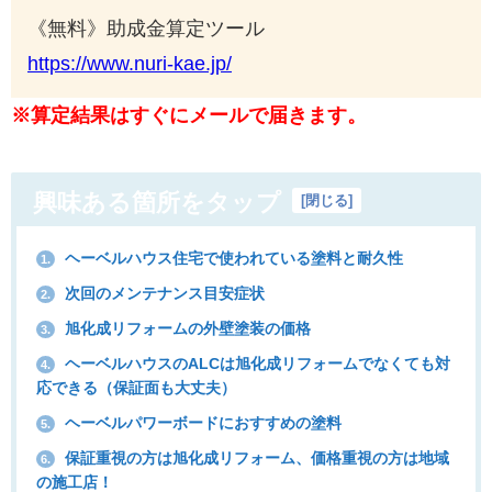
《無料》助成金算定ツール
https://www.nuri-kae.jp/
※算定結果はすぐにメールで届きます。
興味ある箇所をタップ
[
閉じる
]
ヘーベルハウス住宅で使われている塗料と耐久性
1.
次回のメンテナンス目安症状
2.
旭化成リフォームの外壁塗装の価格
3.
ヘーベルハウスのALCは旭化成リフォームでなくても対
4.
応できる（保証面も大丈夫）
ヘーベルパワーボードにおすすめの塗料
5.
保証重視の方は旭化成リフォーム、価格重視の方は地域
6.
の施工店！