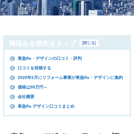
興味ある箇所をタップ
[
閉じる
]
東急Re・デザインの口コミ・評判
1.
口コミを投稿する
2.
2020年2月にリフォーム事業が東急Re・デザインに集約
3.
価格は99万円～
4.
会社概要
5.
東急Re.デザイン口コミまとめ
6.