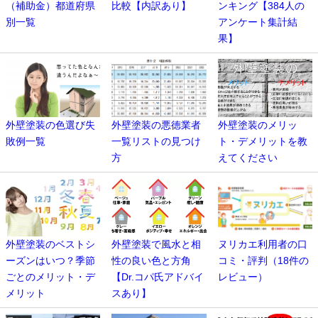
（補助金）都道府県
比較【内訳あり】
ンキング【384人の
別一覧
アンケート集計結
果】
外壁塗装の色選び失
外壁塗装の悪徳業者
外壁塗装のメリッ
敗例一覧
一覧リストの見つけ
ト・デメリットを教
方
えてください
外壁塗装のベストシ
外壁塗装で風水と相
ヌリカエ利用者の口
ーズンはいつ？季節
性の良い色と方角
コミ・評判（18件の
ごとのメリット・デ
【Dr.コパ氏アドバイ
レビュー）
メリット
スあり】