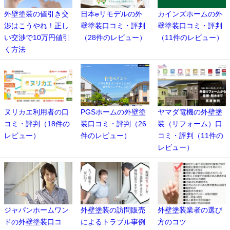
外壁塗装の値引き交
日本eリモデルの外
カインズホームの外
渉はこうやれ！正し
壁塗装口コミ・評判
壁塗装口コミ・評判
い交渉で10万円値引
（28件のレビュー）
（11件のレビュー）
く方法
ヌリカエ利用者の口
PGSホームの外壁塗
ヤマダ電機の外壁塗
コミ・評判（18件の
装口コミ・評判（26
装（リフォーム）口
レビュー）
件のレビュー）
コミ・評判（11件の
レビュー）
ジャパンホームワン
外壁塗装の訪問販売
外壁塗装業者の選び
ドの外壁塗装口コ
によるトラブル事例
方のコツ