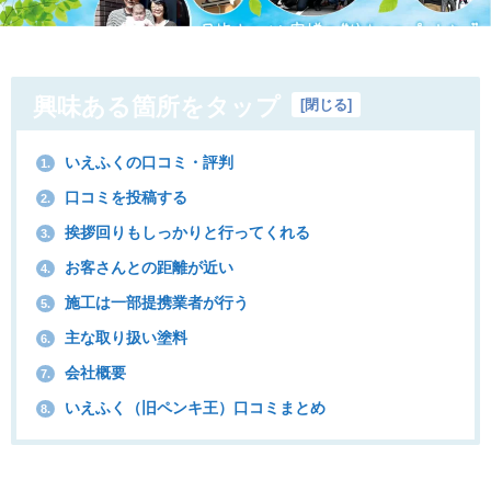
興味ある箇所をタップ
[
閉じる
]
いえふくの口コミ・評判
1.
口コミを投稿する
2.
挨拶回りもしっかりと行ってくれる
3.
お客さんとの距離が近い
4.
施工は一部提携業者が行う
5.
主な取り扱い塗料
6.
会社概要
7.
いえふく（旧ペンキ王）口コミまとめ
8.