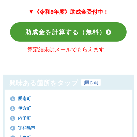
▼
《令和8年度》助成金受付中！
助成金を計算する（無料）
算定結果はメールでもらえます。
興味ある箇所をタップ
[
閉じる
]
愛南町
1.
伊方町
2.
内子町
3.
宇和島市
4.